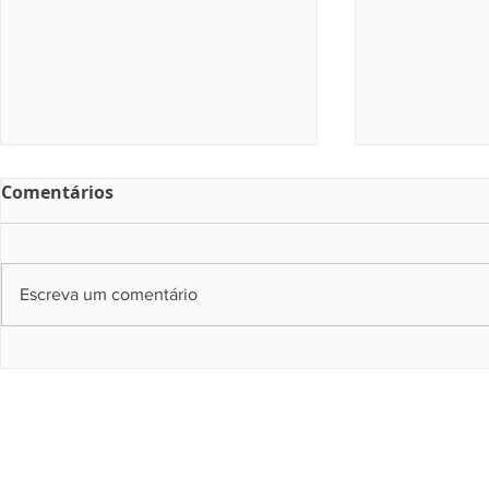
Comentários
Escreva um comentário
Depen realiza 2,6 mil
Estado, De
atendimentos de saúde
atendem 8
em ação de cidadania no
1º dia de 
Recife
em unidade