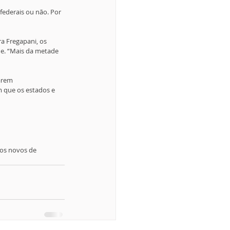
federais ou não. Por 
 Fregapani, os 
de. “Mais da metade 
arem 
m que os estados e 
sos novos de 