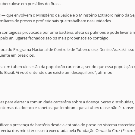
tuberculose em presídios do Brasil.
 — que envolvem o Ministério da Saúde e o Ministério Extraordinário da S
iliares de presos e profissionais que trabalham nas unidades.
 contagiosa provocada por uma bactéria, afeta os pulmões e pode levar à m
a pelo ar, lugares fechados são os mais propensos ao contágio.
ra do Programa Nacional de Controle de Tuberculose, Denise Arakaki, isso 
uente em presídios.
s com tuberculose são da população carcerária, sendo que essa população c
 Brasil. Aí você entende que existe um desequilíbrio”, afirmou.
ias para alertar a comunidade carcerária sobre a doença. Serão distribuídas,
sintomas da doença e canetas que lembram que a tuberculose não é transmit
ificar a presença da bactéria desde a entrada do preso no sistema carcerário
 verba dos ministérios será executada pela Fundação Oswaldo Cruz (Fiocruz