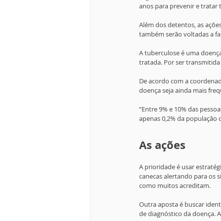
anos para prevenir e tratar 
Além dos detentos, as ações
também serão voltadas a fam
A tuberculose é uma doença
tratada. Por ser transmitid
De acordo com a coordenado
doença seja ainda mais freq
“Entre 9% e 10% das pessoa
apenas 0,2% da população do
As ações
A prioridade é usar estratég
canecas alertando para os 
como muitos acreditam.
Outra aposta é buscar ident
de diagnóstico da doença. A