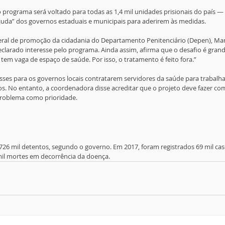
programa será voltado para todas as 1,4 mil unidades prisionais do país — 
ajuda” dos governos estaduais e municipais para aderirem às medidas.
al de promoção da cidadania do Departamento Penitenciário (Depen), Mara
eclarado interesse pelo programa. Ainda assim, afirma que o desafio é gran
tem vaga de espaço de saúde. Por isso, o tratamento é feito fora.”
ses para os governos locais contratarem servidores da saúde para trabalh
s. No entanto, a coordenadora disse acreditar que o projeto deve fazer co
problema como prioridade.
726 mil detentos, segundo o governo. Em 2017, foram registrados 69 mil ca
 mil mortes em decorrência da doença. 