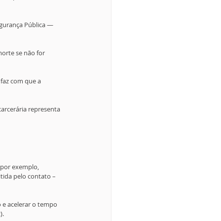
egurança Pública — 
orte se não for 
faz com que a 
arcerária representa 
 por exemplo, 
ida pelo contato – 
 e acelerar o tempo 
).