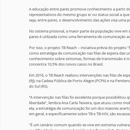
A educação entre pares promove conhecimento a partir do di
representativos do mesmo grupo e/ ou status social a que
seja, entre pares, o desenvolvimento das ações visa uma p
No sistema prisional, a maior parte da população vive em s
pares é utilizada como uma ferramenta de comunicação acessí
Por isso, o projeto TB Reach – iniciativa prévia do projeto 
como estratégia de comunicação nas filas de espera das uni
conhecimento sobre sintomas, formas de transmissão e tr
concentra 10,5% dos novos casos no Brasil.
Em 2016, o TB Reach realizou intervenções nas filas de esp
(RJ); na Cadeia Pública de Porto Alegre (PCPA) e na Penit
do Sul (RS).
“A intervenção nas filas foi excelente porque possibilitou
liberdade”, lembra Ana Carla Teixeira, que atuou como mob
ela, a estratégia de comunicação foi um dos maiores acert
em geral, e especificamente sobre TB e TB-HIV, são escassa
“É um cenário comum quando se vive em extrema vulnerabili