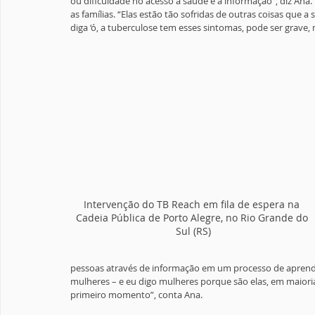
ou dificuldade no acesso à saúde e à informação”, diz Ana
as famílias. “Elas estão tão sofridas de outras coisas que 
diga ‘ó, a tuberculose tem esses sintomas, pode ser grave, 
Intervenção do TB Reach em fila de espera na 
Cadeia Pública de Porto Alegre, no Rio Grande do 
Sul (RS)
pessoas através de informação em um processo de aprendi
mulheres – e eu digo mulheres porque são elas, em maiori
primeiro momento”, conta Ana.