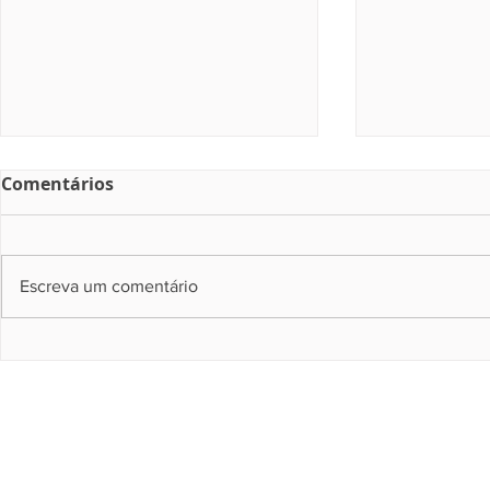
Comentários
Escreva um comentário
Depen realiza 2,6 mil
Estado, De
atendimentos de saúde
atendem 8
em ação de cidadania no
1º dia de 
Recife
em unidade