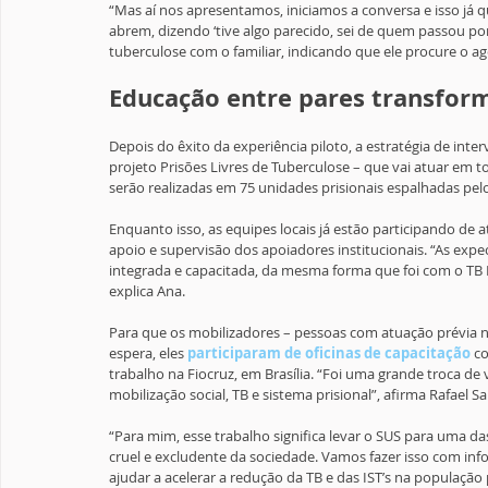
“Mas aí nos apresentamos, iniciamos a conversa e isso já q
abrem, dizendo ‘tive algo parecido, sei de quem passou por
tuberculose com o familiar, indicando que ele procure o a
Educação entre pares transfor
Depois do êxito da experiência piloto, a estratégia de inter
projeto Prisões Livres de Tuberculose – que vai atuar em t
serão realizadas em 75 unidades prisionais espalhadas pelo
Enquanto isso, as equipes locais já estão participando d
apoio e supervisão dos apoiadores institucionais. “As exp
integrada e capacitada, da mesma forma que foi com o TB 
explica Ana.
Para que os mobilizadores – pessoas com atuação prévia na
espera, eles 
participaram de oficinas de capacitação
co
trabalho na Fiocruz, em Brasília. “Foi uma grande troca d
mobilização social, TB e sistema prisional”, afirma Rafael 
“Para mim, esse trabalho significa levar o SUS para uma da
cruel e excludente da sociedade. Vamos fazer isso com inf
ajudar a acelerar a redução da TB e das IST’s na população 