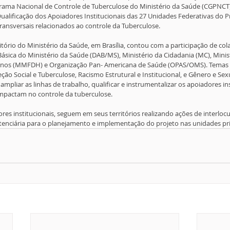
ama Nacional de Controle de Tuberculose do Ministério da Saúde (CGPNCT), 
ualificação dos Apoiadores Institucionais das 27 Unidades Federativas do Pr
ansversais relacionados ao controle da Tuberculose.
ório do Ministério da Saúde, em Brasília, contou com a participação de co
ica do Ministério da Saúde (DAB/MS), Ministério da Cidadania (MC), Minist
manos (MMFDH) e Organização Pan- Americana de Saúde (OPAS/OMS). Temas 
eção Social e Tuberculose, Racismo Estrutural e Institucional, e Gênero e Sex
pliar as linhas de trabalho, qualificar e instrumentalizar os apoiadores in
impactam no controle da tuberculose.
res institucionais, seguem em seus territórios realizando ações de interloc
tenciária para o planejamento e implementação do projeto nas unidades pri