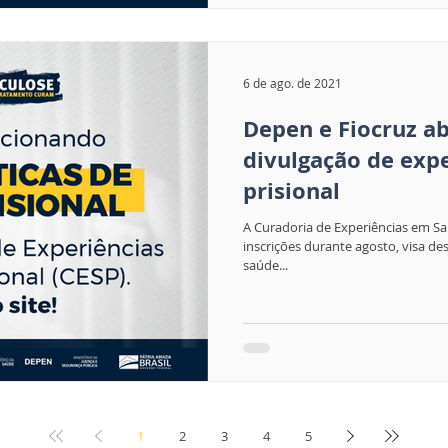
6 de ago. de 2021
Depen e Fiocruz 
divulgação de exp
prisional
A Curadoria de Experiências em Sa
inscrições durante agosto, visa d
saúde...
1
2
3
4
5